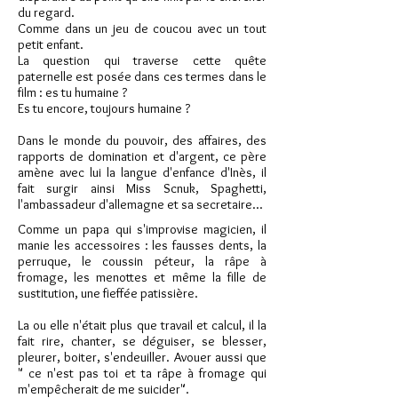
du regard.
Comme dans un jeu de coucou avec un tout
petit enfant.
La question qui traverse cette quête
paternelle est posée dans ces termes dans le
film : es tu humaine ?
Es tu encore, toujours humaine ?
Dans le monde du pouvoir, des affaires, des
rapports de domination et d'argent, ce père
amène avec lui la langue d'enfance d'Inès, il
fait surgir ainsi Miss Scnuk, Spaghetti,
l'ambassadeur d'allemagne et sa secretaire...
Comme un papa qui s'improvise magicien, il
manie les accessoires : les fausses dents, la
perruque, le coussin péteur, la râpe à
fromage, les menottes et même la fille de
sustitution, une fieffée patissière.
La ou elle n'était plus que travail et calcul, il la
fait rire, chanter, se déguiser, se blesser,
pleurer, boiter, s'endeuiller. Avouer aussi que
" ce n'est pas toi et ta râpe à fromage qui
m'empêcherait de me suicider".