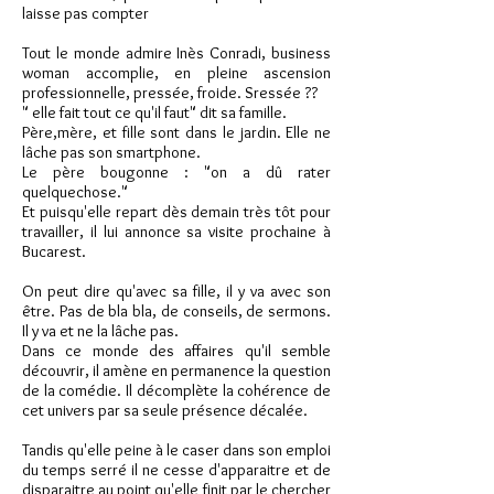
laisse pas compter
Tout le monde admire Inès Conradi, business
woman accomplie, en pleine ascension
professionnelle, pressée, froide. Sressée ??
" elle fait tout ce qu'il faut" dit sa famille.
Père,mère, et fille sont dans le jardin. Elle ne
lâche pas son smartphone.
Le père bougonne : "on a dû rater
quelquechose."
Et puisqu'elle repart dès demain très tôt pour
travailler, il lui annonce sa visite prochaine à
Bucarest.
On peut dire qu'avec sa fille, il y va avec son
être. Pas de bla bla, de conseils, de sermons.
Il y va et ne la lâche pas.
Dans ce monde des affaires qu'il semble
découvrir, il amène en permanence la question
de la comédie. Il décomplète la cohérence de
cet univers par sa seule présence décalée.
Tandis qu'elle peine à le caser dans son emploi
du temps serré il ne cesse d'apparaitre et de
disparaitre au point qu'elle finit par le chercher